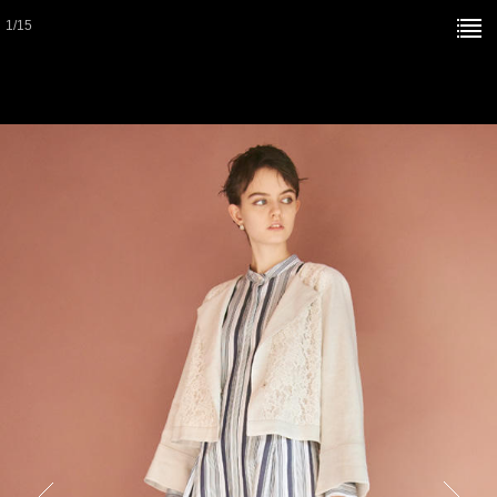
1
/
15